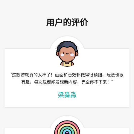
用户的评价
“这款游戏真的太棒了！画面和音效都做得很精细，玩法也很
有趣，每次玩都能发现新内容，完全停不下来！”
梁淼淼