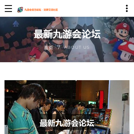
最新九游会论坛
ABOUT US
首页