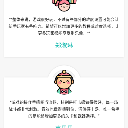
**整体来说，游戏很好玩，不过有些部分的难度设置可能会让
新手玩家有些吃力。希望可以增加更多的教程或难度选择，让
更多玩家都能享受到乐趣。**
郑淑琳
“游戏的操作手感相当流畅，特别是打击感做得很好，每一场
战斗都非常刺激。音效也做得很到位，沉浸感十足。唯一希望
的是能够增加更多的关卡和武器选择。”