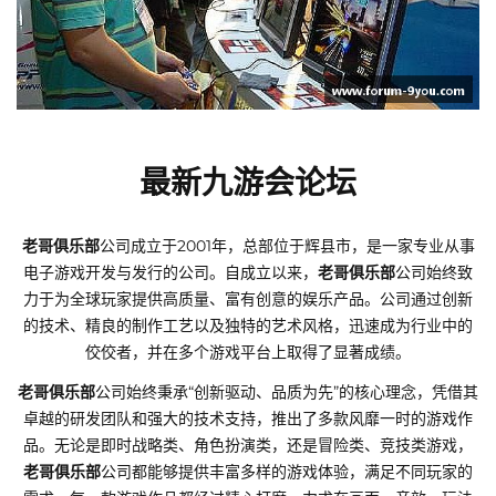
最新九游会论坛
老哥俱乐部
公司成立于2001年，总部位于辉县市，是一家专业从事
电子游戏开发与发行的公司。自成立以来，
老哥俱乐部
公司始终致
力于为全球玩家提供高质量、富有创意的娱乐产品。公司通过创新
的技术、精良的制作工艺以及独特的艺术风格，迅速成为行业中的
佼佼者，并在多个游戏平台上取得了显著成绩。
老哥俱乐部
公司始终秉承“创新驱动、品质为先”的核心理念，凭借其
卓越的研发团队和强大的技术支持，推出了多款风靡一时的游戏作
品。无论是即时战略类、角色扮演类，还是冒险类、竞技类游戏，
老哥俱乐部
公司都能够提供丰富多样的游戏体验，满足不同玩家的