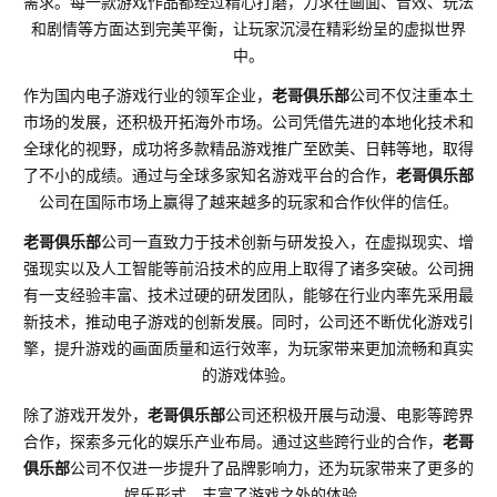
需求。每一款游戏作品都经过精心打磨，力求在画面、音效、玩法
和剧情等方面达到完美平衡，让玩家沉浸在精彩纷呈的虚拟世界
中。
作为国内电子游戏行业的领军企业，
老哥俱乐部
公司不仅注重本土
市场的发展，还积极开拓海外市场。公司凭借先进的本地化技术和
全球化的视野，成功将多款精品游戏推广至欧美、日韩等地，取得
了不小的成绩。通过与全球多家知名游戏平台的合作，
老哥俱乐部
公司在国际市场上赢得了越来越多的玩家和合作伙伴的信任。
老哥俱乐部
公司一直致力于技术创新与研发投入，在虚拟现实、增
强现实以及人工智能等前沿技术的应用上取得了诸多突破。公司拥
有一支经验丰富、技术过硬的研发团队，能够在行业内率先采用最
新技术，推动电子游戏的创新发展。同时，公司还不断优化游戏引
擎，提升游戏的画面质量和运行效率，为玩家带来更加流畅和真实
的游戏体验。
除了游戏开发外，
老哥俱乐部
公司还积极开展与动漫、电影等跨界
合作，探索多元化的娱乐产业布局。通过这些跨行业的合作，
老哥
俱乐部
公司不仅进一步提升了品牌影响力，还为玩家带来了更多的
娱乐形式，丰富了游戏之外的体验。