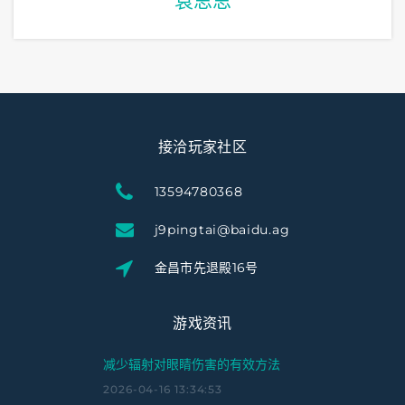
袁思思
接洽玩家社区
13594780368
j9pingtai@baidu.ag
金昌市先退殿16号
游戏资讯
减少辐射对眼睛伤害的有效方法
2026-04-16 13:34:53